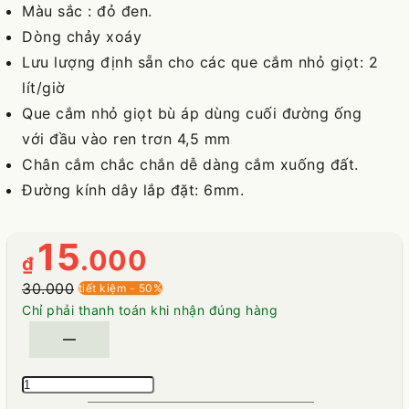
Màu sắc : đỏ đen.
Dòng chảy xoáy
Lưu lượng định sẵn cho các que cắm nhỏ giọt: 2
lít/giờ
Que cắm nhỏ giọt bù áp dùng cuối đường ống
với đầu vào ren trơn 4,5 mm
Chân cắm chắc chắn dễ dàng cắm xuống đất.
Đường kính dây lắp đặt: 6mm.
15
.000
₫
30.000
tiết kiệm - 50%
Chỉ phải thanh toán khi nhận đúng hàng
remove