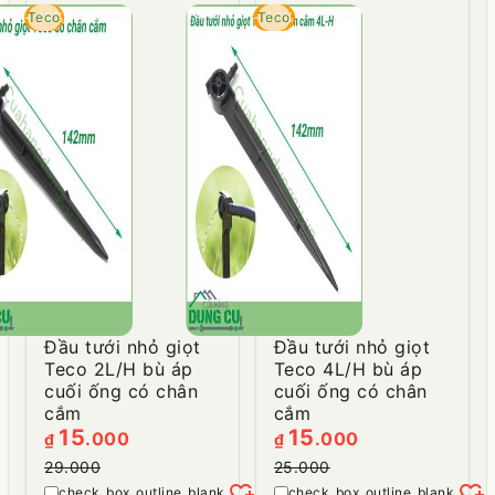
- 49%
Teco
- 40%
Teco
Đầu tưới nhỏ giọt
Đầu tưới nhỏ giọt
Teco 2L/H bù áp
Teco 4L/H bù áp
cuối ống có chân
cuối ống có chân
cắm
cắm
15
15
.000
.000
₫
₫
29.000
25.000
heart_plus
heart_plus