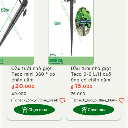
Đầu tưới nhỏ giọt
Đầu tưới nhỏ giọt
Teco mini 360 ° có
Teco 0-6 L/H cuối
chân cắm
ống có chân cắm
20
15
.000
.000
₫
₫
40.000
25.000
heart_plus
heart_plus
add_shopping_cart
add_shopping_cart
Chọn mua
Chọn mua