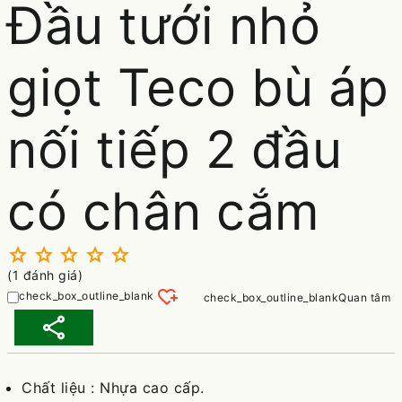
Đầu tưới nhỏ
giọt Teco bù áp
nối tiếp 2 đầu
có chân cắm
star
star
star
star
star
(1 đánh giá)
heart_plus
Quan tâm
share
Chất liệu : Nhựa cao cấp.