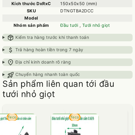
Kích thước DxRxC
150x50x50 (mm)
SKU
DTNGTBA2DCC
Model
Nhóm sản phẩm
Đầu tưới
,
Tưới nhỏ giọt
package_2
Kiểm tra hàng trước khi thanh toán
attach_money
Trả hàng hoàn tiền trong 7 ngày
location_on
Địa chỉ kinh doanh rõ ràng
rocket_launch
Chuyển hàng nhanh toàn quốc
Sản phẩm liên quan tới đầu
tưới nhỏ giọt
- 50%
Teco
- 40%
Teco