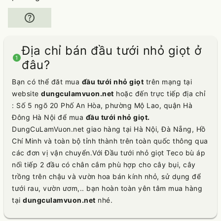
help
Địa chỉ bán đầu tưới nhỏ giọt ở
1
đâu?
Bạn có thể đăt mua
đầu tưới nhỏ giọt
trên mạng tại
website
dungculamvuon.net
hoặc đến trực tiếp địa chỉ
: Số 5 ngõ 20 Phố An Hòa, phường Mộ Lao, quận Hà
Đông Hà Nội để mua
đầu tưới nhỏ giọt.
DungCuLamVuon.net giao hàng tại Hà Nội, Đà Nẵng, Hồ
Chí Minh và toàn bộ tỉnh thành trên toàn quốc thông qua
các đơn vị vận chuyển.Với Đầu tưới nhỏ giọt Teco bù áp
nối tiếp 2 đầu có chân cắm phù hợp cho cây bụi, cây
trồng trên chậu và vườn hoa bán kính nhỏ, sử dụng để
tưới rau, vườn ươm,.. bạn hoàn toàn yên tâm mua hàng
tại
dungculamvuon.net
nhé.