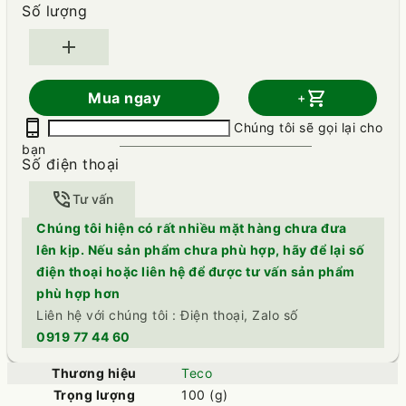
Số lượng
add
shopping_cart
Mua ngay
+
phone_iphone
Chúng tôi sẽ gọi lại cho
bạn
Số điện thoại
phone_in_talk
Tư vấn
Chúng tôi hiện có rất nhiều mặt hàng chưa đưa
lên kịp. Nếu sản phẩm chưa phù hợp, hãy để lại số
điện thoại hoặc liên hệ để được tư vấn sản phẩm
phù hợp hơn
Liên hệ với chúng tôi : Điện thoại, Zalo số
0919 77 44 60
Thương hiệu
Teco
Trọng lượng
100 (g)