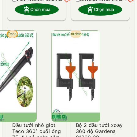
add_shopping_cart
add_shopping_cart
Chọn mua
Chọn mua
- 50%
Teco
Gardena
- 31%
Đầu tưới nhỏ giọt
Bộ 2 đầu tưới xoay
Teco 360° cuối ống
360 độ Gardena