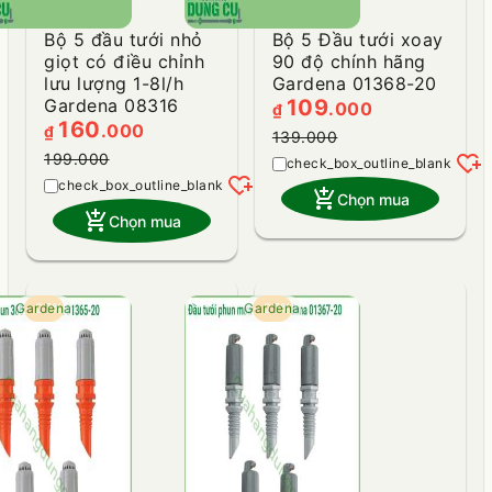
Bộ 5 đầu tưới nhỏ
Bộ 5 Đầu tưới xoay
giọt có điều chỉnh
90 độ chính hãng
lưu lượng 1-8l/h
Gardena 01368-20
Gardena 08316
109
.000
₫
160
.000
₫
139.000
heart_plus
199.000
heart_plus
add_shopping_cart
Chọn mua
add_shopping_cart
Chọn mua
Gardena
- 27%
Gardena
- 27%