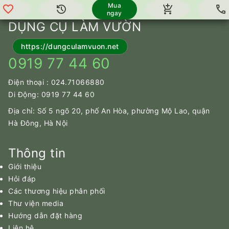
Mua
favorite
history
expand_less
add_shopping_cart
call
Lên trên
ngay
DỤNG CỤ LÀM VƯỜN
https://dungculamvuon.net
0919 77 44 60
Điện thoại :
024.71066880
Di Động:
0919 77 44 60
Địa chỉ: Số 5 ngõ 20, phố An Hòa, phường Mộ Lao, quận
Hà Đông, Hà Nội
Thông tin
Giới thiệu
Hỏi đáp
Các thương hiệu phân phối
Thư viện media
Hướng dẫn đặt hàng
Liên hệ