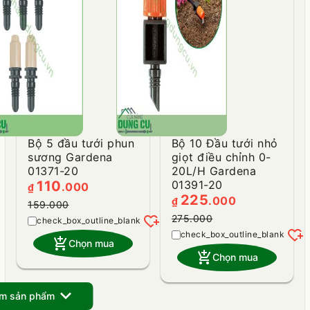
Bộ 5 đầu tưới phun
Bộ 10 Đầu tưới nhỏ
sương Gardena
giọt điều chỉnh 0-
01371-20
20L/H Gardena
110
01391-20
.000
₫
225
.000
₫
159.000
heart_plus
275.000
heart_plus
add_shopping_cart
Chọn mua
add_shopping_cart
Chọn mua
expand_more
êm sản phẩm