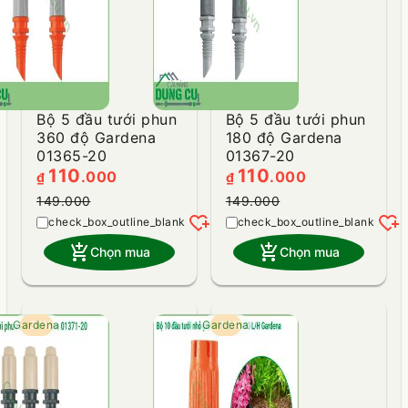
Bộ 5 đầu tưới phun
Bộ 5 đầu tưới phun
360 độ Gardena
180 độ Gardena
01365-20
01367-20
110
110
.000
.000
₫
₫
149.000
149.000
heart_plus
heart_plus
add_shopping_cart
add_shopping_cart
Chọn mua
Chọn mua
Gardena
- 31%
Gardena
- 19%