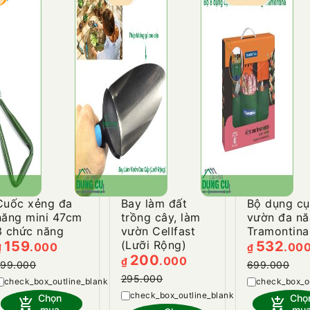
Cuốc xẻng đa
Bay làm đất
Bộ dụng cụ
năng mini 47cm
trồng cây, làm
vườn đa n
3 chức năng
vườn Cellfast
Tramontina
159
(Lưỡi Rộng)
532
.000
.00
₫
₫
200
.000
₫
s
199.000
699.000
heart_plus
295.000
heart_plus
Chọn
Chọ
add_shopping_cart
add_shopping_cart
mua
mu