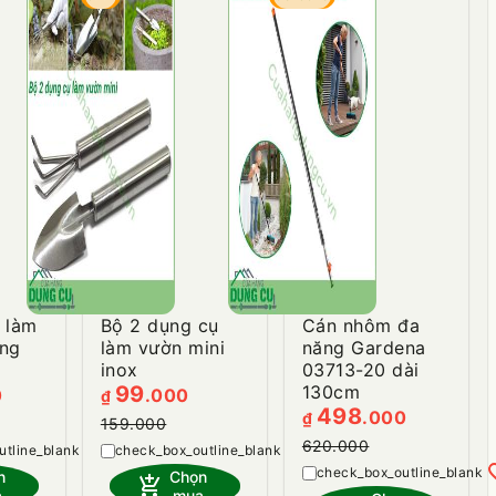
 làm
Bộ 2 dụng cụ
Cán nhôm đa
ăng
làm vườn mini
năng Gardena
inox
03713-20 dài
99
130cm
0
.000
₫
498
.000
₫
159.000
heart_plus
heart_plus
620.000
hea
n
Chọn
add_shopping_cart
a
mua