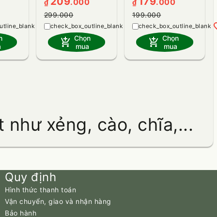
209
179
.000
.000
₫
₫
299.000
199.000
heart_plus
heart_plus
hea
n
Chọn
Chọn
add_shopping_cart
add_shopping_cart
a
mua
mua
như xẻng, cào, chĩa,...
Quy định
Hình thức thanh toán
Vận chuyển, giao và nhận hàng
Bảo hành