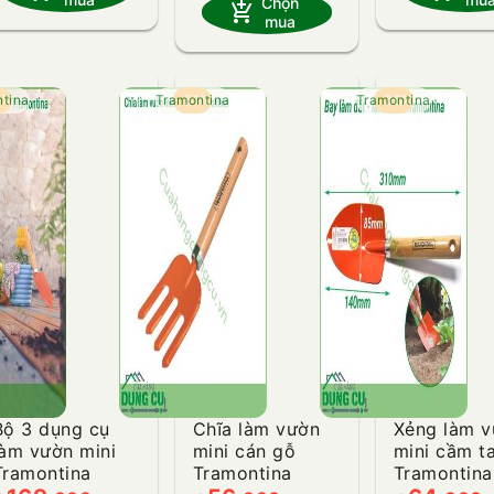
Chọn
add_shopping_cart
mua
tina
4%
Tramontina
- 51%
Tramontina
- 36%
Bộ 3 dụng cụ
Chĩa làm vườn
Xẻng làm 
làm vườn mini
mini cán gỗ
mini cầm t
Tramontina
Tramontina
Tramontina