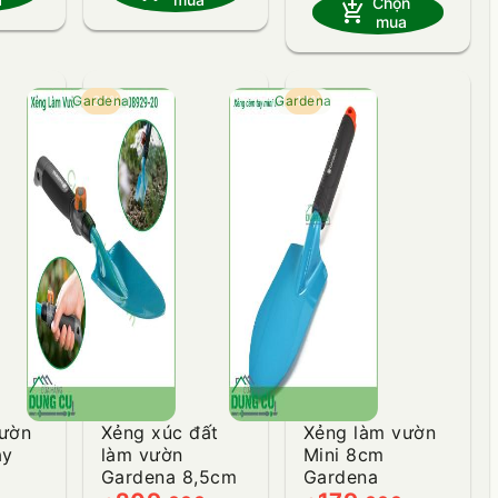
Chọn
add_shopping_cart
mua
Gardena
- 31%
Gardena
- 11%
vườn
Xẻng xúc đất
Xẻng làm vườn
ay
làm vườn
Mini 8cm
Gardena 8,5cm
Gardena