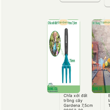
Gardena
- 28%
Tramon
- 3
Chĩa xới đất
trồng cây
Gardena 7,5cm