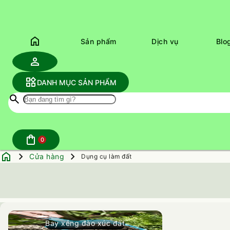
home
Sản phẩm
Dịch vụ
Blo
person
widgets
DANH MỤC SẢN PHẨM
search
shopping_bag
0
home
navigate_next
navigate_next
Cửa hàng
Dụng cụ làm đất
Bay xẻng đào xúc đất