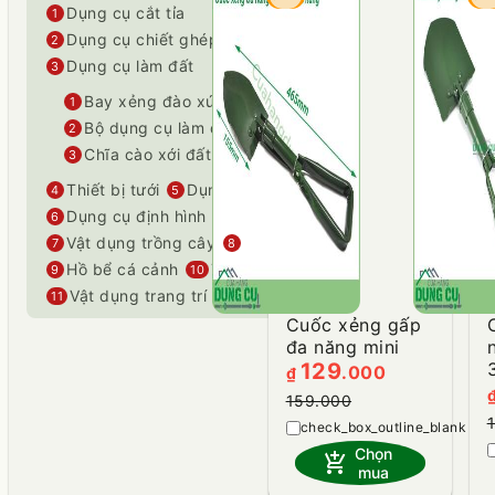
Dụng cụ cắt tỉa
1
Dụng cụ chiết ghép
2
Dụng cụ làm đất
3
Bay xẻng đào xúc đất
1
Bộ dụng cụ làm đất
2
Chĩa cào xới đất
3
Thiết bị tưới
Dụng cụ thu hoạch
4
5
Dụng cụ định hình
6
Vật dụng trồng cây
Hạt, cây giống
7
8
Hồ bể cá cảnh
Thiết bị đo
9
10
Vật dụng trang trí
11
Cuốc xẻng gấp
đa năng mini
129
.000
₫
159.000
heart_plu
Chọn
add_shopping_cart
mua