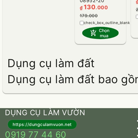
08952-20
130
.000
₫
179.000
heart_plu
Chọn
add_shopping_cart
mua
Dụng cụ làm đất
Dụng cụ làm đất bao gồm 
DỤNG CỤ LÀM VƯỜN
https://dungculamvuon.net
0919 77 44 60