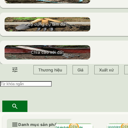
Bộ dụng cụ làm đất
Chĩa cào xới đất
tune
Thương hiệu
Giá
Xuất xứ
search
reorder
Danh mục sản phẩm
- 19%
OEM
- 2
OE